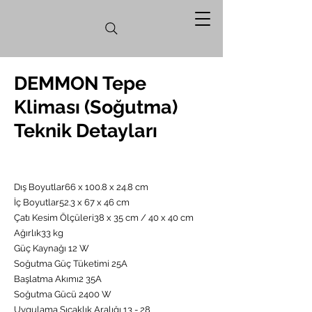
DEMMON Tepe
Kliması (Soğutma)
Teknik Detayları
Dış Boyutlar66 x 100.8 x 24.8 cm
İç Boyutlar52.3 x 67 x 46 cm
Çatı Kesim Ölçüleri38 x 35 cm / 40 x 40 cm
Ağırlık33 kg
Güç Kaynağı 12 W
Soğutma Güç Tüketimi 25A
Başlatma Akımı2 35A
Soğutma Gücü 2400 W
Uygulama Sıcaklık Aralığı 13 - 28