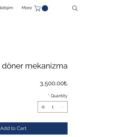
İletişim
More
döner mekanizma
Price
3,500.00₺
*
Quantity
Add to Cart