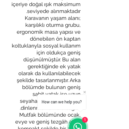
içeriye doğal ışık maksimum
seviyede alınmaktadır.
Karavanın yaşam alanı;
karşılıklı oturma grubu,
ergonomik masa yapısı ve
dönebilen ön kaptan
koltuklarıyla sosyal kullanım
için oldukça geniş
düşünülmüştür. Bu alan
gerektiğinde ek yatak
olarak da kullanılabilecek
şekilde tasarlanmıştır. Arka
bölümde bulunan geniş
sabit yatak ise uzun
seyahatlerde maksimum
How can we help you?
dinlenme konforu sağlar.
Mutfak bölümünde ocak,
1
evye ve geniş tezgâh alanı
kompakt şekilde bir araya