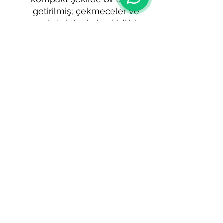
getirilmiş; çekmeceler ve
üst dolaplarla ciddi bir
depolama kapasitesi
oluşturulmuştur. Kullanılan
doğal ahşap görünümlü
yüzeyler karavanın
premium hissini
güçlendirirken dayanıklı
yapısıyla uzun ömürlü
kullanım sunar.
Tavan havalandırma sistemi,
geniş yan camlar ve
izolasyon yapısı sayesinde
dört mevsim kullanıma
uygun bir yapı
hedeflenmiştir. Semi
entegre gövde yapısı, hem
şehir içi kullanımda pratiklik