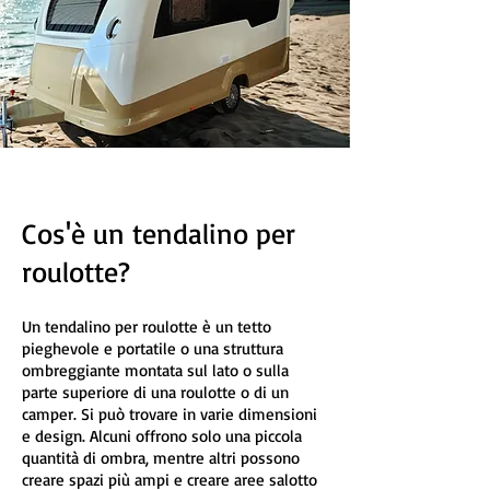
Cos'è un tendalino per
roulotte?
Un tendalino per roulotte è un tetto
pieghevole e portatile o una struttura
ombreggiante montata sul lato o sulla
parte superiore di una roulotte o di un
camper. Si può trovare in varie dimensioni
e design. Alcuni offrono solo una piccola
quantità di ombra, mentre altri possono
creare spazi più ampi e creare aree salotto