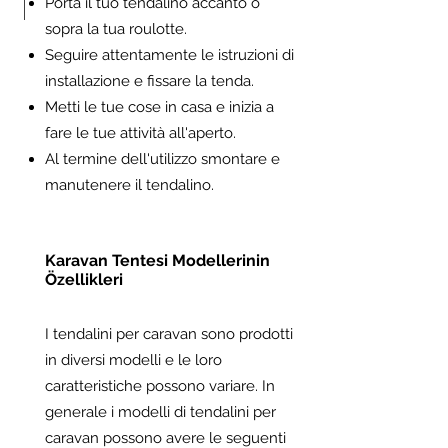
Porta il tuo tendalino accanto o
sopra la tua roulotte.
Seguire attentamente le istruzioni di
installazione e fissare la tenda.
Metti le tue cose in casa e inizia a
fare le tue attività all'aperto.
Al termine dell'utilizzo smontare e
manutenere il tendalino.
Karavan Tentesi Modellerinin
Özellikleri
I tendalini per caravan sono prodotti
in diversi modelli e le loro
caratteristiche possono variare. In
generale i modelli di tendalini per
caravan possono avere le seguenti