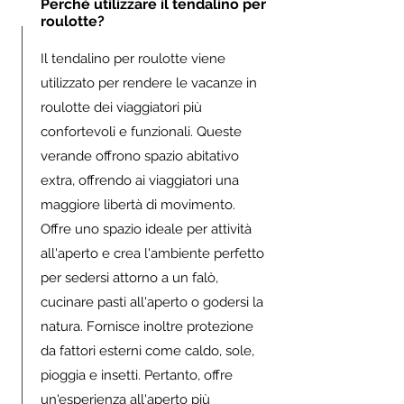
Perché utilizzare il tendalino per
roulotte?
Il tendalino per roulotte viene
utilizzato per rendere le vacanze in
roulotte dei viaggiatori più
confortevoli e funzionali. Queste
verande offrono spazio abitativo
extra, offrendo ai viaggiatori una
maggiore libertà di movimento.
Offre uno spazio ideale per attività
all'aperto e crea l'ambiente perfetto
per sedersi attorno a un falò,
cucinare pasti all'aperto o godersi la
natura. Fornisce inoltre protezione
da fattori esterni come caldo, sole,
pioggia e insetti. Pertanto, offre
un'esperienza all'aperto più