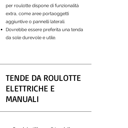
per roulotte dispone di funzionalità
extra, come aree portaoggetti
aggiuntive o pannelli laterali.
Dovrebbe essere preferita una tenda
da sole durevole e utile.
TENDE DA ROULOTTE
ELETTRICHE E
MANUALI