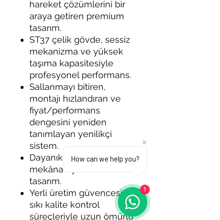
hareket çözümlerini bir
araya getiren premium
tasarım.
ST37 çelik gövde, sessiz
mekanizma ve yüksek
taşıma kapasitesiyle
profesyonel performans.
Sallanmayı bitiren,
montajı hızlandıran ve
fiyat/performans
dengesini yeniden
tanımlayan yenilikçi
sistem.
Dayanıklı, pratik ve her
How can we help you?
mekâna uyumlu minimal
tasarım.
1
Yerli üretim güvencesi ve
sıkı kalite kontrol
süreçleriyle uzun ömürlü