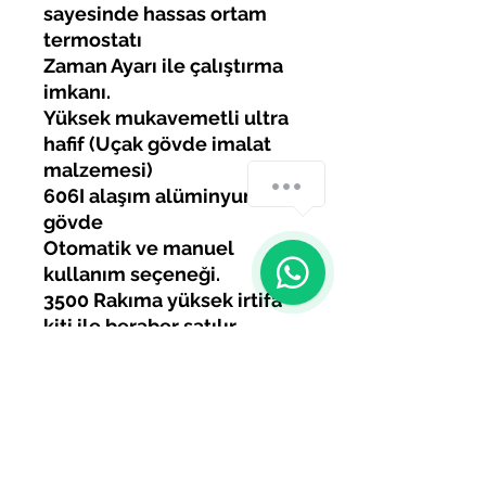
sayesinde hassas ortam
termostatı
Zaman Ayarı ile çalıştırma
imkanı.
Yüksek mukavemetli ultra
hafif (Uçak gövde imalat
malzemesi)
How can we help you?
606I alaşım alüminyum
gövde
Otomatik ve manuel
1
kullanım seçeneği.
3500 Rakıma yüksek irtifa
kiti ile beraber satılır.
12 volt /24 volt kullanım
tek gövdeye entegre,
Geliştirilmiş Dijitak ekran
Yaygın servis ve yedek
parça imkanı bu tür dizel
ısıtıcılarda değişmez ve en