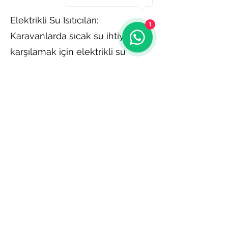
Elektrikli Su Isıtıcıları:
1
Karavanlarda sıcak su ihtiyacını
karşılamak için elektrikli su
ısıtıcıları kullanılır. Bu cihazlar,
mutfak ve banyo gibi
bölgelerde suyu hızlı bir şekilde
ısıtarak konforlu bir kullanım
sunar.
Güneş Enerjisiyle Çalışan
Sistemler: Çevre dostu bir
seçenek olan güneş enerjisiyle
çalışan su ve ortam ısıtıcıları,
güneş panelleri aracılığıyla