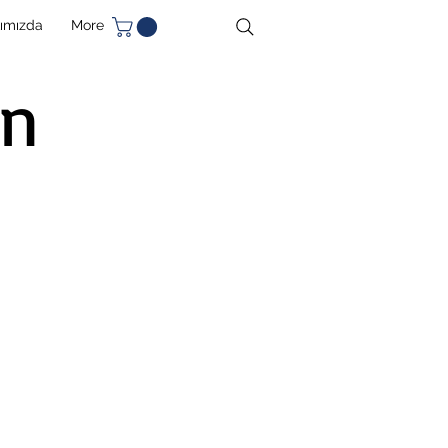
ımızda
More
an