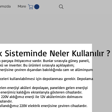
ımızda
More
k Sisteminde Neler Kullanılır ?
parçaya ihtiyacımız vardır. Bunlar sırasıyla güneş paneli,
akü ve inverter. Bu ürünleri sırasıyla açıklayalım;
k enerjisine çeviren dışarıdan bakıldığında cam ve alüminyum
eceleri kullanılabilmesi için depolanması gerekir. Depolama
elen enerjiyi aküleri depolayan, panelden gelen enerjiyi
nerjimiz kaldığını ekranlarıyla gösteren cihazlardır.
n 220V aldığımız enerji ile 12V akülerimizin dolmasını
zlarıdır.
ullandığımız 220V elektrik enerjisine çeviren cihazlardır.