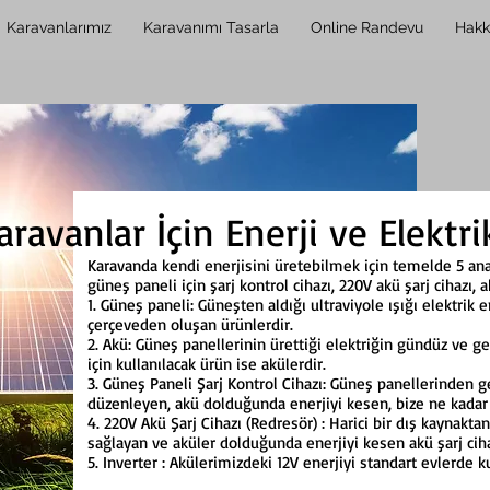
Karavanlarımız
Karavanımı Tasarla
Online Randevu
Hakk
aravanlar İçin Enerji ve Elektri
Karavanda kendi enerjisini üretebilmek için temelde 5 ana 
güneş paneli için şarj kontrol cihazı, 220V akü şarj cihazı, 
1. Güneş paneli: Güneşten aldığı ultraviyole ışığı elektri
çerçeveden oluşan ürünlerdir.
2. Akü: Güneş panellerinin ürettiği elektriğin gündüz ve g
için kullanılacak ürün ise akülerdir.
3. Güneş Paneli Şarj Kontrol Cihazı: Güneş panellerinden g
düzenleyen, akü dolduğunda enerjiyi kesen, bize ne kadar e
4. 220V Akü Şarj Cihazı (Redresör) : Harici bir dış kaynakta
sağlayan ve aküler dolduğunda enerjiyi kesen akü şarj ciha
5. Inverter : Akülerimizdeki 12V enerjiyi standart evlerde k