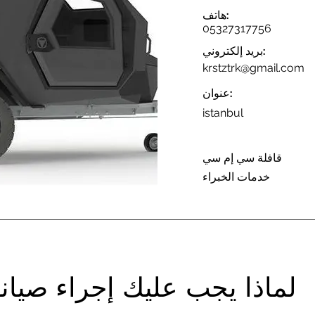
هاتف:
05327317756
بريد إلكتروني:
krstztrk@gmail.com
عنوان:
istanbul
قافلة سي إم سي
خدمات الخبراء
لماذا يجب عليك إجراء صيان