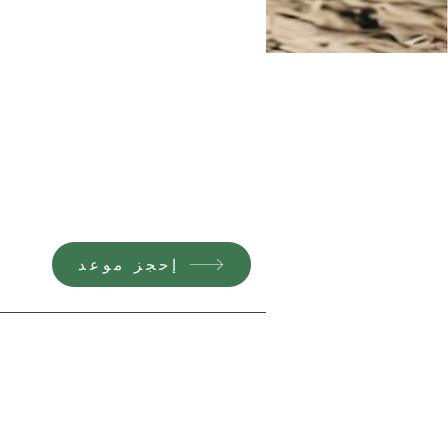
إحجز موعد