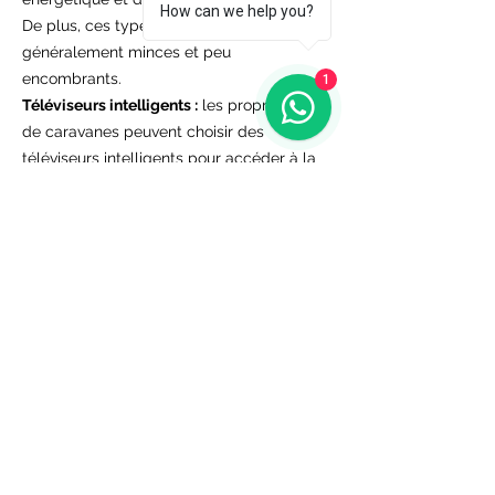
How can we help you?
De plus, ces types de téléviseurs sont
généralement minces et peu
encombrants.
1
Téléviseurs intelligents :
les propriétaires
de caravanes peuvent choisir des
téléviseurs intelligents pour accéder à la
connexion Internet. Ces téléviseurs offrent
un accès au contenu en ligne via Wi-Fi ou
hotspot mobile.
Téléviseurs portables :
Si vous souhaitez
regarder la télévision assis dehors
pendant vos voyages en camping-car ou
en camping, les téléviseurs portables sont
une option idéale. Ils peuvent fonctionner
avec des piles ou des adaptateurs.
Téléviseurs à écran plat : En raison de
l'espace limité à l'intérieur de la caravane,