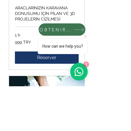
ARACLARINIZIN KARAVANA
DONUSUMU İÇİN PİLAN VE 3D
PROJELERIN CİZİLMESİ
OBTENIR DES INFORMATIONS
1 h
999
999 TRY
livres
How can we help you?
turques
Réserver
1