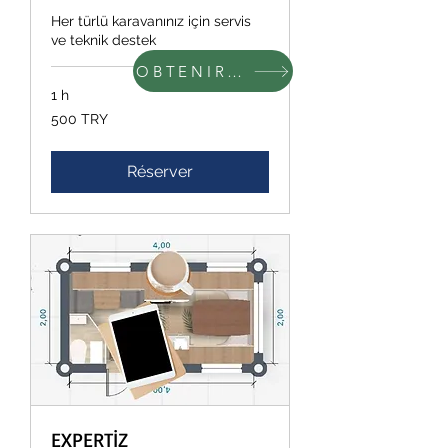
Her türlü karavanınız için servis
ve teknik destek
OBTENIR DES INFORMATIONS
1 h
500
500 TRY
livres
turques
Réserver
EXPERTİZ