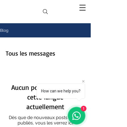
Blog
Tous les messages
Aucun post publié dans
How can we help you?
cette langue
actuellement
1
Dès que de nouveaux posts seront
publiés, vous les verrez ici.