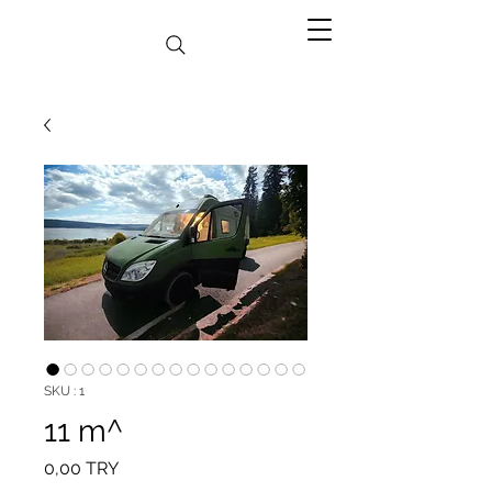
SKU : 1
11 m^
Prix
0,00 TRY